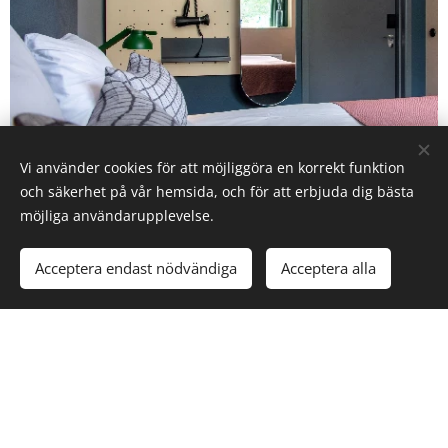
Vi använder cookies för att möjliggöra en korrekt funktion
och säkerhet på vår hemsida, och för att erbjuda dig bästa
Dubbelrum med enkelsängar
möjliga användarupplevelse.
Dubbelrum med två sköna enkelsängar även
Acceptera endast nödvändiga
Acceptera alla
AYA of Sweden
dessa från
perfekt för sällskap
som vill dela upp sovplatserna men ändå njuta
av tiden tillsammans.
Alla våra rum är utrustade med eget badrum, fri parkering ingår,
gratis utlåning av cyklar för dig som vill upptäcka mer av vår